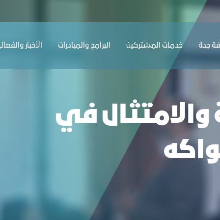
 والفواكه - غرفة جدة
ﺔ ﺟﺪة
ﺧﺪﻣﺎت المشتركين
البرامج والمبادرات
الأخبار والفعال
 والامتثال في
واكه