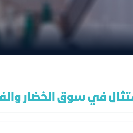
متثال في سوق الخضار والف