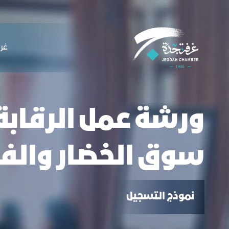
لملاحة
رشة عمل الرقابة والامتثال في سوق الخضار
التخطي للمحتوى
ﻏﺮﻓ
ورشة عمل الرقابة
سوق الخضار والف
نموذج التسجيل