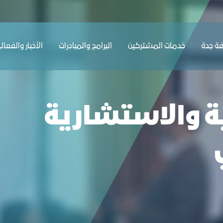
الصناعي - غرفة جدة
ﺔ ﺟﺪة
ﺧﺪﻣﺎت المشتركين
البرامج والمبادرات
الأخبار والفعال
ية والاستشارية