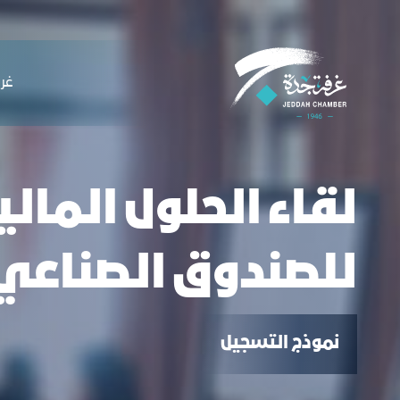
لملاحة
قاء الحلول المالية والاستشارية للصندوق 
التخطي للمحتوى
ﻏﺮﻓ
لقاء الحلول المال
للصندوق الصناعي
نموذج التسجيل