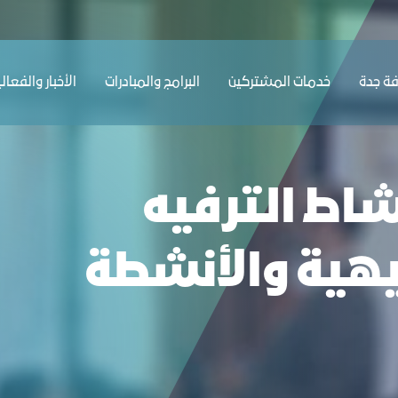
ترفيهية والأنشطة الرياضية - غرفة جدة
ﺔ ﺟﺪة
ﺧﺪﻣﺎت المشتركين
البرامج والمبادرات
الأخبار والفعال
شاط الترفيه
يهية والأنشطة