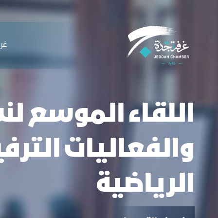
لملاحة
للقاء الموسع لنشاط الترفيه والفعاليات ال
التخطي للمحتوى
ﻏﺮﻓ
اللقاء الموسع لن
والفعاليات الترف
الرياضية