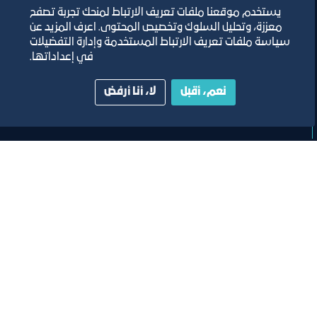
والفعاليات والمعارض
يستخدم موقعنا ملفات تعريف الارتباط لمنحك تجربة تصفح
معززة، وتحليل السلوك وتخصيص المحتوى. اعرف المزيد عن
سياسة ملفات تعريف الارتباط المستخدمة وإدارة التفضيلات
مسرح مركز جدة للمعارض والفعاليات
في إعداداتها.
ﻣﻮﻗﻊ اﻟﺤﺪث
نعم، أقبل
لا، أنا أرفض
تصنيف:
ﻣﺠﻠﺲ اﻟﺴﯿﺎﺣﺔ واﻟﺜﻔﺎﻗﺔ
لقاء