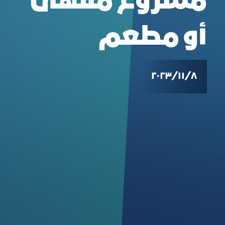
مشروع مقهى
أو مطعم
٨‏/١١‏/٢٠٢٣