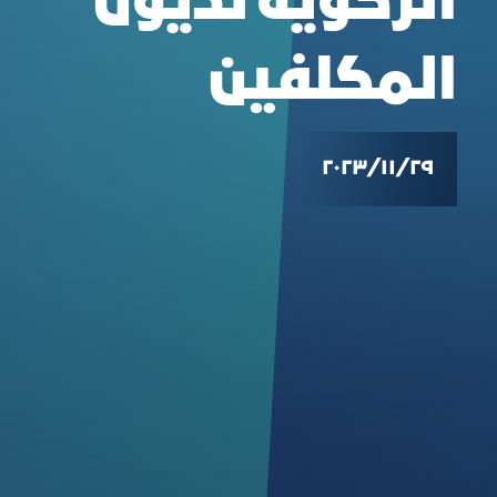
الزكوية لديون
المكلفين
٢٩‏/١١‏/٢٠٢٣