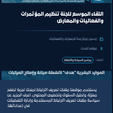
اللقاء الموسع للجنة تنظيم المؤتمرات
والفعاليات والمعارض
مسرح مركز جدة للمعارض والفعاليات
ﻣﻮﻗﻊ اﻟﺤﺪث
تصنيف:
ﻣﺠﻠﺲ اﻟﺴﯿﺎﺣﺔ واﻟﺜﻔﺎﻗﺔ
يستخدم موقعنا ملفات تعريف الارتباط لمنحك تجربة تصفح
معززة، وتحليل السلوك وتخصيص المحتوى. اعرف المزيد عن
سياسة ملفات تعريف الارتباط المستخدمة وإدارة التفضيلات
في إعداداتها.