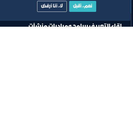
نعم، أقبل
لا، أنا أرفض
لقاء
لقاء التعريف ببرامج ومبادرات منشآت
وصندوق تنمية الموارد البشرية “هدف"
لأنشطة صيانة وإصلاح المركبات"
افتراضي
ﻣﻮﻗﻊ اﻟﺤﺪث
تصنيف:
مركز دعم المنشآت الصغيرة والمتوسطة