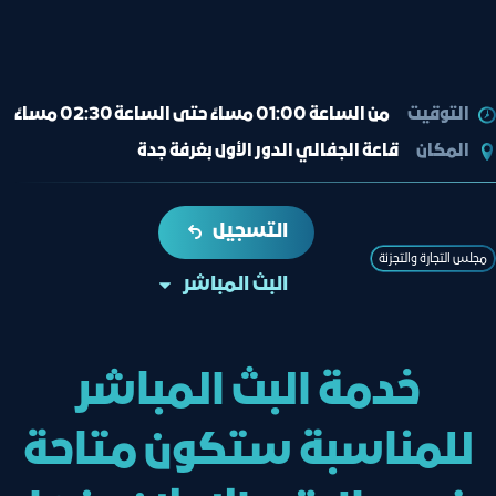
التوقيت
من الساعة 01:00 مساءً حتى الساعة 02:30 مساءً
المكان
قاعة الجفالي الدور الأول بغرفة جدة
التسجيل
ﻣﺠﻠﺲ اﻟﺘﺠﺎرة واﻟﺘﺠﺰﺋﺔ
البث المباشر
خدمة البث المباشر
للمناسبة ستكون متاحة