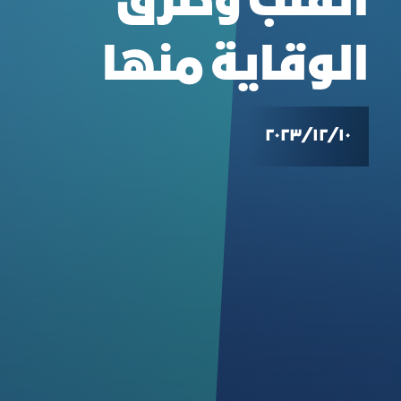
القلب وطرق
الوقاية منها
١٠‏/١٢‏/٢٠٢٣