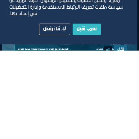
معززة، وتحليل السلوك وتخصيص المحتوى. اعرف المزيد عن
سياسة ملفات تعريف الارتباط المستخدمة وإدارة التفضيلات
في إعداداتها.
نعم، أقبل
لا، أنا أرفض
لقاء
لقاء التعريف ببرامج ومبادرات منشآت
وصندوق تنمية الموارد البشرية “هدف"
لأنشطة صيانة وإصلاح المركبات"
افتراضي
ﻣﻮﻗﻊ اﻟﺤﺪث
تصنيف:
مركز دعم المنشآت الصغيرة والمتوسطة