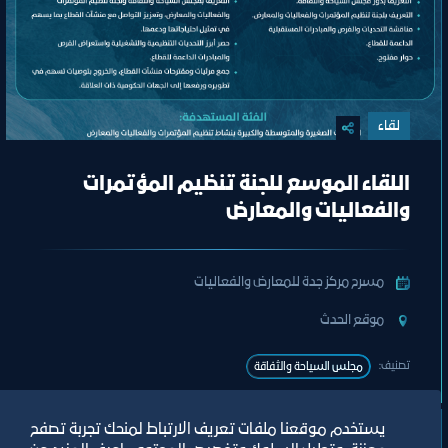
لقاء
اللقاء الموسع للجنة تنظيم المؤتمرات
والفعاليات والمعارض
مسرح مركز جدة للمعارض والفعاليات
ﻣﻮﻗﻊ اﻟﺤﺪث
تصنيف:
ﻣﺠﻠﺲ اﻟﺴﯿﺎﺣﺔ واﻟﺜﻔﺎﻗﺔ
يستخدم موقعنا ملفات تعريف الارتباط لمنحك تجربة تصفح