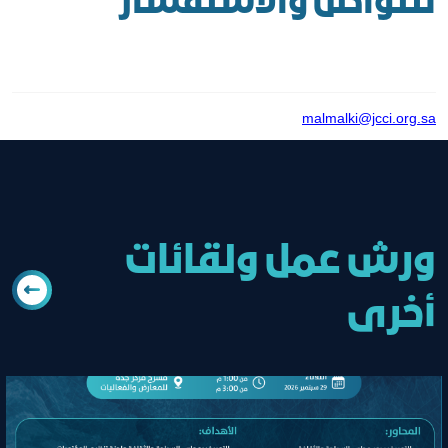
للتواصل والاستفسار
malmalki@jcci.org.sa
ورش عمل ولقائات
أخرى