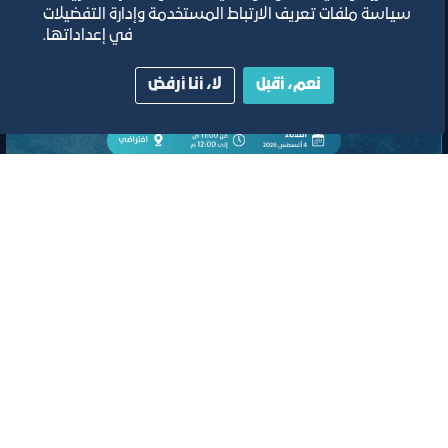
سياسة ملفات تعريف الارتباط المستخدمة وإدارة التفضيلات
في إعداداتها.
نعم، أقبل
لا، أنا أرفض
لقاء
لقاء التعريف ببرامج ومبادرات منشآت
وصندوق تنمية الموارد البشرية “هدف"
لأنشطة صيانة وإصلاح المركبات"
افتراضي
ﻣﻮﻗﻊ اﻟﺤﺪث