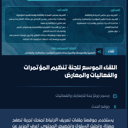
لقاء
اللقاء الموسع للجنة تنظيم المؤتمرات
والفعاليات والمعارض
مسرح مركز جدة للمعارض والفعاليات
ﻣﻮﻗﻊ اﻟﺤﺪث
يستخدم موقعنا ملفات تعريف الارتباط لمنحك تجربة تصفح
تصنيف:
ﻣﺠﻠﺲ اﻟﺴﯿﺎﺣﺔ واﻟﺜﻔﺎﻗﺔ
معززة، وتحليل السلوك وتخصيص المحتوى. اعرف المزيد عن