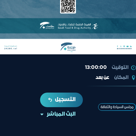
التوقيت
13:00:00
المكان
عن بعد
التسجيل
ﻣﺠﻠﺲ اﻟﺴﯿﺎﺣﺔ واﻟﺜﻔﺎﻗﺔ
البث المباشر