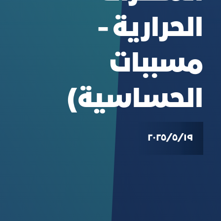
الحرارية -
مسببات
الحساسية)
١٩‏/٥‏/٢٠٢٥