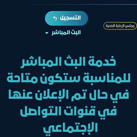
التسجيل
ﻣﺠﻠﺲ اﻟﺮﻋﺎﯾﺔ اﻟﺼﺤﯿﺔ
البث المباشر
خدمة البث المباشر
للمناسبة ستكون متاحة
في حال تم الإعلان عنها
في قنوات التواصل
الإجتماعي