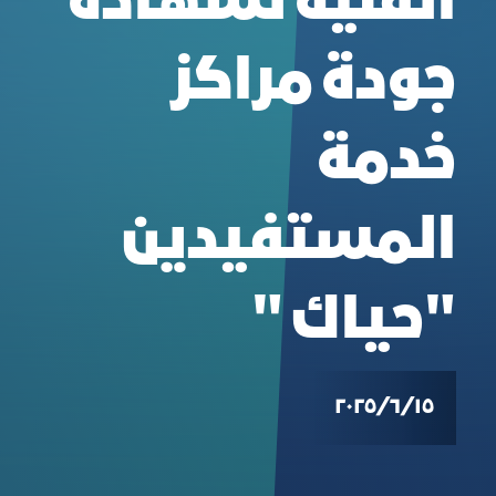
الفنية لشهادة
جودة مراكز
خدمة
المستفيدين
"حياك "
١٥‏/٦‏/٢٠٢٥