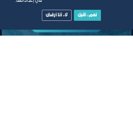
في إعداداتها.
نعم، أقبل
لا، أنا أرفض
لقاء
لقاء التعريف ببرامج ومبادرات منشآت
وصندوق تنمية الموارد البشرية “هدف"
لأنشطة صيانة وإصلاح المركبات"
افتراضي
ﻣﻮﻗﻊ اﻟﺤﺪث
تصنيف:
مركز دعم المنشآت الصغيرة والمتوسطة