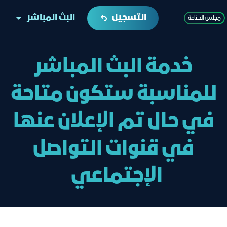
التسجيل
البث المباشر
ﻣﺠﻠﺲ اﻟﺼﻨﺎﻋﺔ
خدمة البث المباشر
للمناسبة ستكون متاحة
في حال تم الإعلان عنها
في قنوات التواصل
الإجتماعي