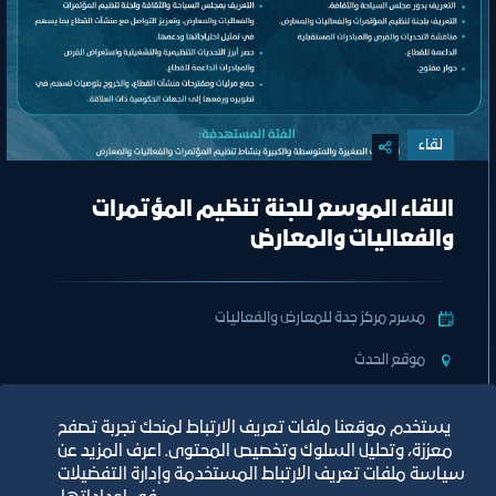
لقاء
اللقاء الموسع للجنة تنظيم المؤتمرات
والفعاليات والمعارض
مسرح مركز جدة للمعارض والفعاليات
ﻣﻮﻗﻊ اﻟﺤﺪث
تصنيف:
ﻣﺠﻠﺲ اﻟﺴﯿﺎﺣﺔ واﻟﺜﻔﺎﻗﺔ
يستخدم موقعنا ملفات تعريف الارتباط لمنحك تجربة تصفح
معززة، وتحليل السلوك وتخصيص المحتوى. اعرف المزيد عن
سياسة ملفات تعريف الارتباط المستخدمة وإدارة التفضيلات