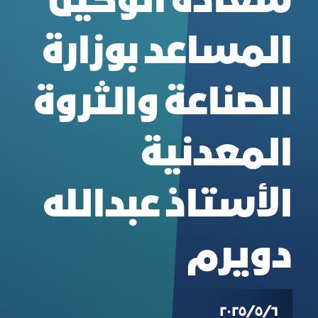
سعادة الوكيل
المساعد بوزارة
الصناعة والثروة
المعدنية
الأستاذ عبدالله
دويرم
٦‏/٥‏/٢٠٢٥