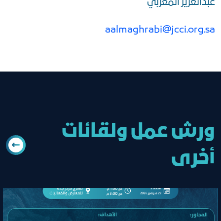
عبدالعزيز المغربي
aalmaghrabi@jcci.org.sa
ورش عمل ولقائات
أخرى