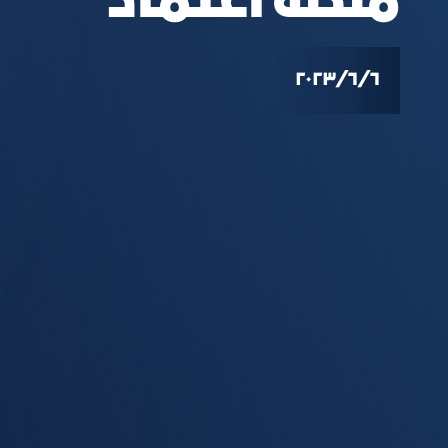
منصة اعتماد
٦‏/٦‏/٢٠٢٣