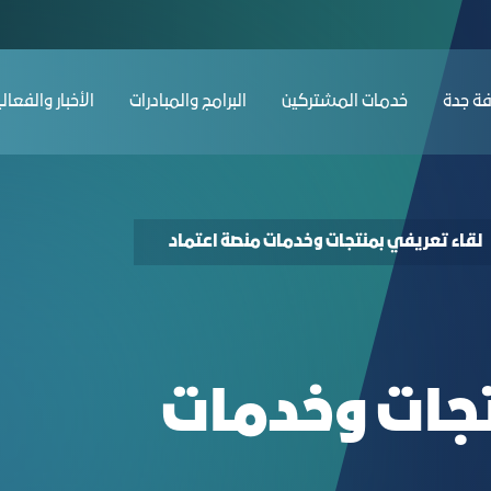
An introductory meeting on the pr - غرفة ج
ﺔ ﺟﺪة
ﺧﺪﻣﺎت المشتركين
البرامج والمبادرات
الأخبار والفعال
لقاء تعريفي بمنتجات وخدمات منصة اعتماد
تجات وخدمات