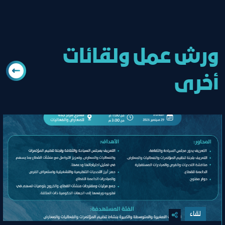
ورش عمل ولقائات
أخرى
لقاء