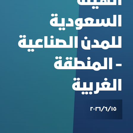
الهيئة
السعودية
للمدن الصناعية
- المنطقة
الغربية
١٥‏/٦‏/٢٠٢٦