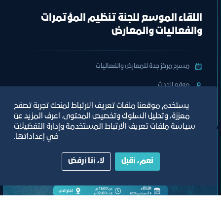
اللقاء الموسع للجنة تنظيم المؤتمرات
والفعاليات والمعارض
مسرح مركز جدة للمعارض والفعاليات
ﻣﻮﻗﻊ اﻟﺤﺪث
يستخدم موقعنا ملفات تعريف الارتباط لمنحك تجربة تصفح
تصنيف:
ﻣﺠﻠﺲ اﻟﺴﯿﺎﺣﺔ واﻟﺜﻔﺎﻗﺔ
معززة، وتحليل السلوك وتخصيص المحتوى. اعرف المزيد عن
سياسة ملفات تعريف الارتباط المستخدمة وإدارة التفضيلات
في إعداداتها.
نعم، أقبل
لا، أنا أرفض