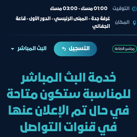
التوقيت
01:00 مساءً - 03:00 مساءً
غرفة جدة - المبنى الرئيسي - الدور الأول - قاعة
المكان
الجفالي
التسجيل
البث المباشر
ﻣﺠﻠﺲ اﻟﺼﻨﺎﻋﺔ
خدمة البث المباشر
للمناسبة ستكون متاحة
في حال تم الإعلان عنها
في قنوات التواصل