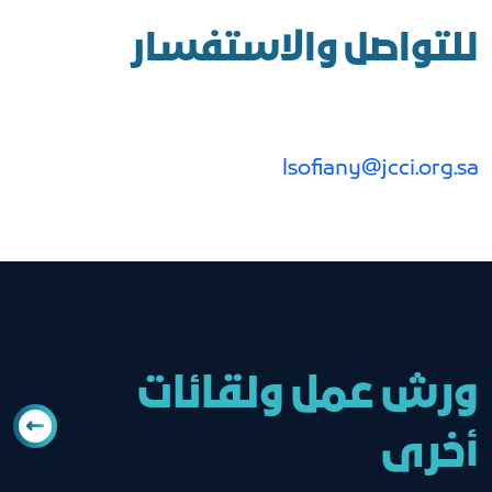
للتواصل والاستفسار
lsofiany@jcci.org.sa
ورش عمل ولقائات
أخرى