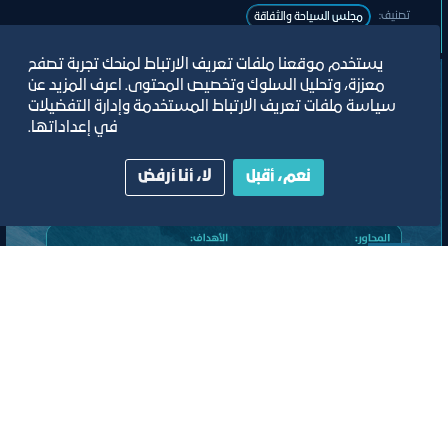
تصنيف:
ﻣﺠﻠﺲ اﻟﺴﯿﺎﺣﺔ واﻟﺜﻔﺎﻗﺔ
يستخدم موقعنا ملفات تعريف الارتباط لمنحك تجربة تصفح
معززة، وتحليل السلوك وتخصيص المحتوى. اعرف المزيد عن
سياسة ملفات تعريف الارتباط المستخدمة وإدارة التفضيلات
في إعداداتها.
نعم، أقبل
لا، أنا أرفض
لقاء
لقاء التعريف ببرامج ومبادرات منشآت
وصندوق تنمية الموارد البشرية “هدف"
لأنشطة صيانة وإصلاح المركبات"
افتراضي