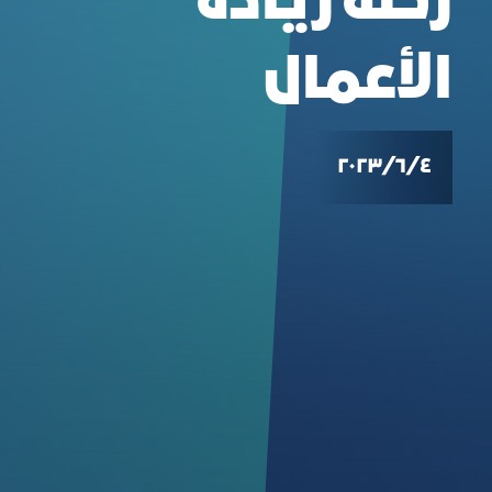
رحلة ريادة
الأعمال
٤‏/٦‏/٢٠٢٣