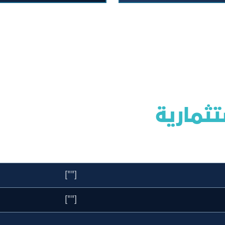
تثمارية
[""]
[""]