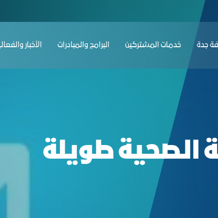
ﺔ ﺟﺪة
ﺧﺪﻣﺎت المشتركين
البرامج والمبادرات
الأخبار والفعال
الصحية طويلة