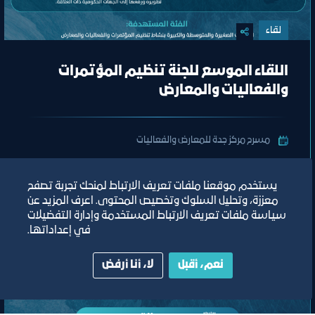
لقاء
اللقاء الموسع للجنة تنظيم المؤتمرات
والفعاليات والمعارض
مسرح مركز جدة للمعارض والفعاليات
ﻣﻮﻗﻊ اﻟﺤﺪث
يستخدم موقعنا ملفات تعريف الارتباط لمنحك تجربة تصفح
معززة، وتحليل السلوك وتخصيص المحتوى. اعرف المزيد عن
تصنيف:
ﻣﺠﻠﺲ اﻟﺴﯿﺎﺣﺔ واﻟﺜﻔﺎﻗﺔ
سياسة ملفات تعريف الارتباط المستخدمة وإدارة التفضيلات
في إعداداتها.
نعم، أقبل
لا، أنا أرفض