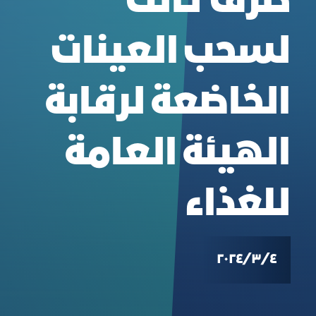
طرف ثالث
لسحب العينات
الخاضعة لرقابة
الهيئة العامة
للغذاء
٤‏/٣‏/٢٠٢٤