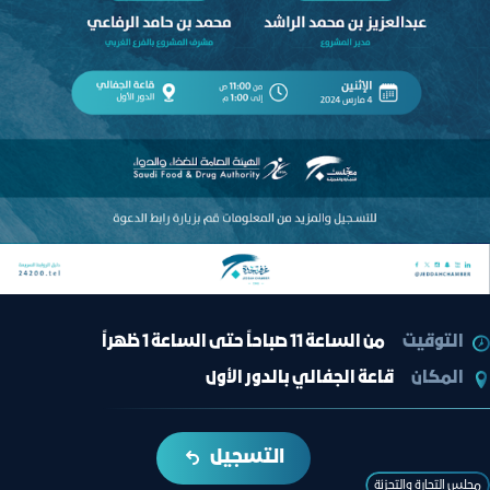
التوقيت
من الساعة 11 صباحاً حتى الساعة 1 ظهراً
المكان
قاعة الجفالي بالدور الأول
التسجيل
ﻣﺠﻠﺲ اﻟﺘﺠﺎرة واﻟﺘﺠﺰﺋﺔ