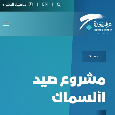
Fishing projec - غرفة جدة
|
EN
|
تسجيل الدخول
مشروع صيد
األسماك