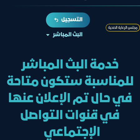
التسجيل
ﻣﺠﻠﺲ اﻟﺮﻋﺎﯾﺔ اﻟﺼﺤﯿﺔ
البث المباشر
خدمة البث المباشر
للمناسبة ستكون متاحة
في حال تم الإعلان عنها
في قنوات التواصل
الإجتماعي