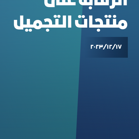
الرقابة على
منتجات التجميل
١٧‏/١٢‏/٢٠٢٣