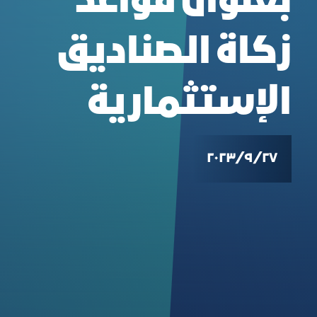
بعنوان قواعد
زكاة الصناديق
الإستثمارية
٢٧‏/٩‏/٢٠٢٣