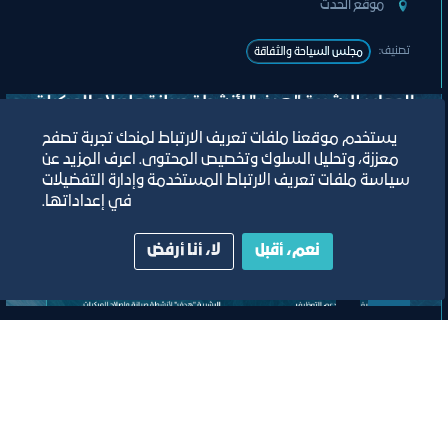
ﻣﻮﻗﻊ اﻟﺤﺪث
تصنيف:
ﻣﺠﻠﺲ اﻟﺴﯿﺎﺣﺔ واﻟﺜﻔﺎﻗﺔ
يستخدم موقعنا ملفات تعريف الارتباط لمنحك تجربة تصفح
معززة، وتحليل السلوك وتخصيص المحتوى. اعرف المزيد عن
سياسة ملفات تعريف الارتباط المستخدمة وإدارة التفضيلات
في إعداداتها.
نعم، أقبل
لا، أنا أرفض
لقاء
لقاء التعريف ببرامج ومبادرات منشآت
وصندوق تنمية الموارد البشرية “هدف"
لأنشطة صيانة وإصلاح المركبات"