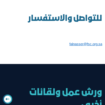
للتواصل والاستفسار
falnasser@fsc.org.sa
ورش عمل ولقائات