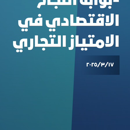
-بوابة النجاح
الاقتصادي في
الامتياز التجاري
١٧‏/٣‏/٢٠٢٥