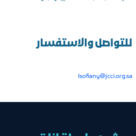
للتواصل والاستفسار
lsofiany@jcci.org.sa