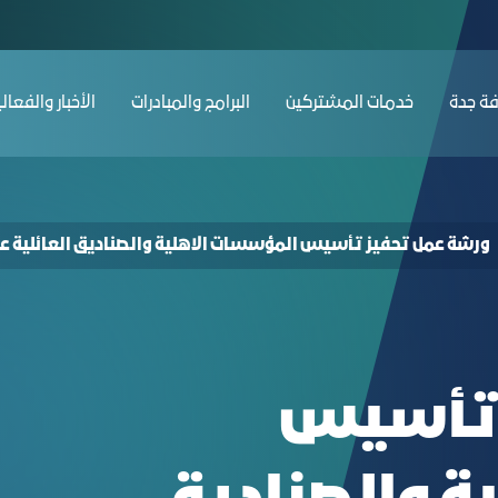
الصناديق العائلية عن بعد - غرفة جدة
ﺔ ﺟﺪة
ﺧﺪﻣﺎت المشتركين
البرامج والمبادرات
الأخبار والفعال
ورشة عمل تحفيز تأسيس المؤسسات الاهلية والصناديق العائلية عن
 تأسيس