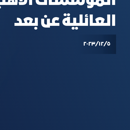
المؤسسات الاهلي
العائلية عن بعد
٥‏/١٢‏/٢٠٢٣