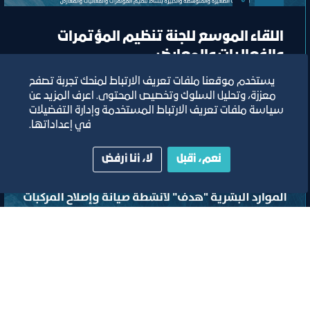
اللقاء الموسع للجنة تنظيم المؤتمرات
والفعاليات والمعارض
يستخدم موقعنا ملفات تعريف الارتباط لمنحك تجربة تصفح
معززة، وتحليل السلوك وتخصيص المحتوى. اعرف المزيد عن
مسرح مركز جدة للمعارض والفعاليات
سياسة ملفات تعريف الارتباط المستخدمة وإدارة التفضيلات
في إعداداتها.
ﻣﻮﻗﻊ اﻟﺤﺪث
نعم، أقبل
لا، أنا أرفض
تصنيف:
ﻣﺠﻠﺲ اﻟﺴﯿﺎﺣﺔ واﻟﺜﻔﺎﻗﺔ