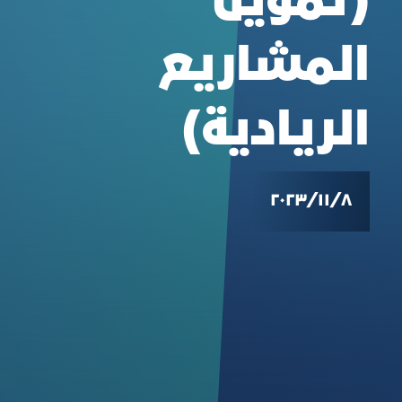
(تمويل
المشاريع
الريادية)
٨‏/١١‏/٢٠٢٣