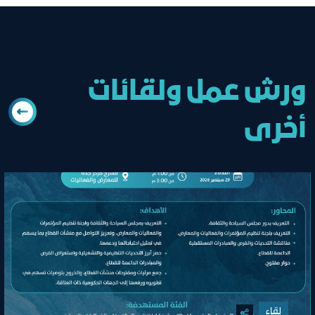
ورش عمل ولقائات
أخرى
لقاء