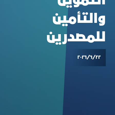
التمويل
والتأمين
للمصدرين
٢٢‏/٦‏/٢٠٢٦