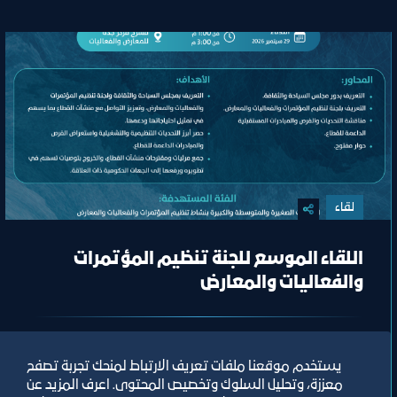
لقاء
اللقاء الموسع للجنة تنظيم المؤتمرات
والفعاليات والمعارض
مسرح مركز جدة للمعارض والفعاليات
يستخدم موقعنا ملفات تعريف الارتباط لمنحك تجربة تصفح
ﻣﻮﻗﻊ اﻟﺤﺪث
معززة، وتحليل السلوك وتخصيص المحتوى. اعرف المزيد عن