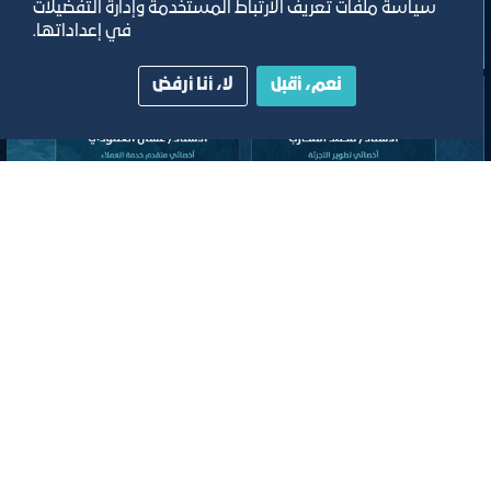
سياسة ملفات تعريف الارتباط المستخدمة وإدارة التفضيلات
تصنيف:
في إعداداتها.
ﻣﺠﻠﺲ اﻟﺴﯿﺎﺣﺔ واﻟﺜﻔﺎﻗﺔ
نعم، أقبل
لا، أنا أرفض
لقاء
لقاء التعريف ببرامج ومبادرات منشآت
وصندوق تنمية الموارد البشرية “هدف"
لأنشطة صيانة وإصلاح المركبات"
افتراضي