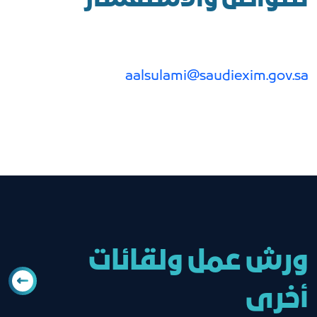
aalsulami@saudiexim.gov.sa
ورش عمل ولقائات
أخرى