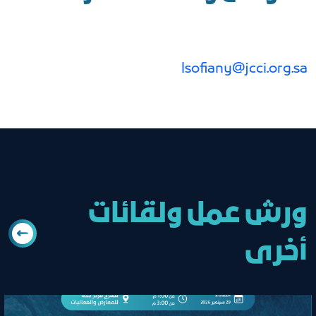
lsofiany@jcci.org.sa
ورش عمل ولقائات
أخرى