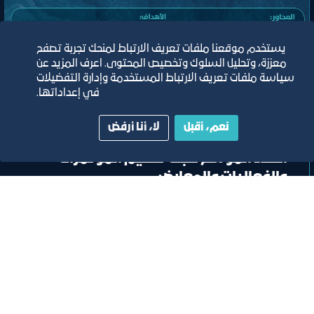
يستخدم موقعنا ملفات تعريف الارتباط لمنحك تجربة تصفح
معززة، وتحليل السلوك وتخصيص المحتوى. اعرف المزيد عن
سياسة ملفات تعريف الارتباط المستخدمة وإدارة التفضيلات
في إعداداتها.
لقاء
نعم، أقبل
لا، أنا أرفض
اللقاء الموسع للجنة تنظيم المؤتمرات
والفعاليات والمعارض
مسرح مركز جدة للمعارض والفعاليات
ﻣﻮﻗﻊ اﻟﺤﺪث
تصنيف:
ﻣﺠﻠﺲ اﻟﺴﯿﺎﺣﺔ واﻟﺜﻔﺎﻗﺔ