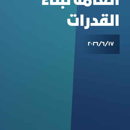
العامة لبناء
القدرات
١٧‏/٦‏/٢٠٢٦