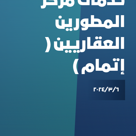
خدمات مركز
المطورين
العقاريين (
إتمام )
٦‏/٣‏/٢٠٢٤