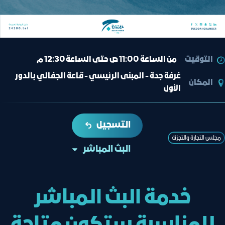
التوقيت
من الساعة 11:00 ص حتى الساعة 12:30 م
غرفة جدة - المبنى الرئيسي - قاعة الجفالي بالدور
المكان
الأول
التسجيل
ﻣﺠﻠﺲ اﻟﺘﺠﺎرة واﻟﺘﺠﺰﺋﺔ
البث المباشر
خدمة البث المباشر