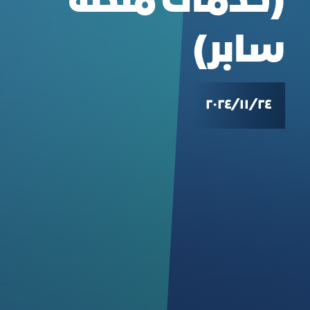
(خدمات منصة
سابر)
٢٤‏/١١‏/٢٠٢٤