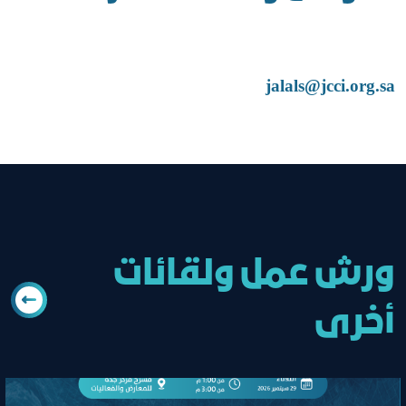
jalals@jcci.org.sa
ورش عمل ولقائات
أخرى