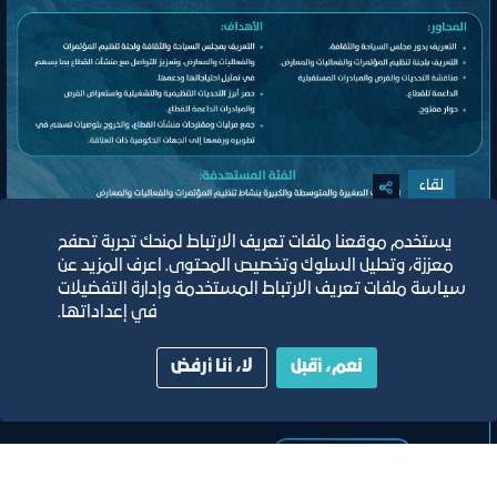
لقاء
يستخدم موقعنا ملفات تعريف الارتباط لمنحك تجربة تصفح
اللقاء الموسع للجنة تنظيم المؤتمرات
معززة، وتحليل السلوك وتخصيص المحتوى. اعرف المزيد عن
والفعاليات والمعارض
سياسة ملفات تعريف الارتباط المستخدمة وإدارة التفضيلات
في إعداداتها.
مسرح مركز جدة للمعارض والفعاليات
نعم، أقبل
لا، أنا أرفض
ﻣﻮﻗﻊ اﻟﺤﺪث
تصنيف:
ﻣﺠﻠﺲ اﻟﺴﯿﺎﺣﺔ واﻟﺜﻔﺎﻗﺔ