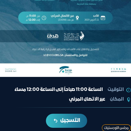
التوقيت
الساعة 11:00 صباحاً إلى الساعة 12:00 مساءً
المكان
عبر الاتصال المرئي
التسجيل
ﻣﺠﻠﺲ اﻟﻠﻮﺟﺴﺘﯿﺎت