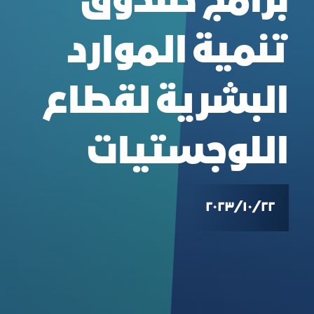
برامج صندوق
تنمية الموارد
البشرية لقطاع
اللوجستيات
٢٢‏/١٠‏/٢٠٢٣