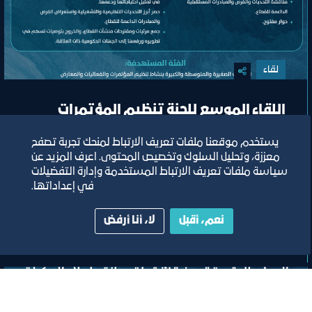
لقاء
اللقاء الموسع للجنة تنظيم المؤتمرات
والفعاليات والمعارض
يستخدم موقعنا ملفات تعريف الارتباط لمنحك تجربة تصفح
معززة، وتحليل السلوك وتخصيص المحتوى. اعرف المزيد عن
سياسة ملفات تعريف الارتباط المستخدمة وإدارة التفضيلات
مسرح مركز جدة للمعارض والفعاليات
في إعداداتها.
ﻣﻮﻗﻊ اﻟﺤﺪث
نعم، أقبل
لا، أنا أرفض
تصنيف:
ﻣﺠﻠﺲ اﻟﺴﯿﺎﺣﺔ واﻟﺜﻔﺎﻗﺔ