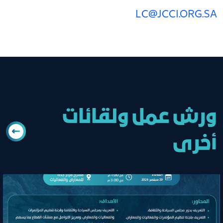
LC@JCCI.ORG.SA
ورش عمل ولقائات
أخرى