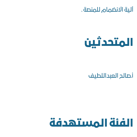
آلية الانضمام للمنصة .
المتحدثين
أ.صالح العبداللطيف
الفئة المستهدفة