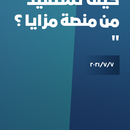
كيف تستفيد
من منصة مزايا ؟
"
٧‏/٧‏/٢٠٢١