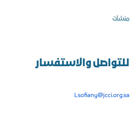
منشآت
للتواصل والاستفسار
Lsofiany@jcci.org.sa