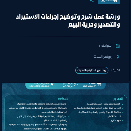
ورشة عمل
ورشة عمل شرح وتوضيح إجراءات الاستيراد
والتصدير وحرية البيع
افتراضي
ﻣﻮﻗﻊ اﻟﺤﺪث
تصنيف:
ﻣﺠﻠﺲ اﻟﺘﺠﺎرة واﻟﺘﺠﺰﺋﺔ