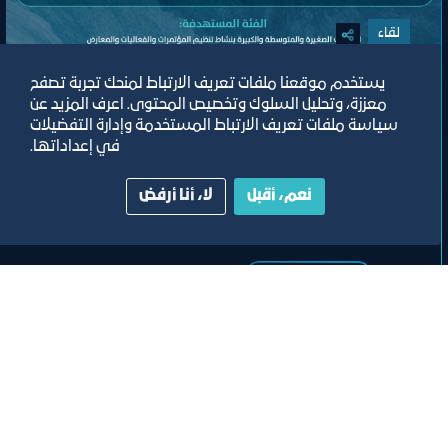
لقاء
يستخدم موقعنا ملفات تعريف الارتباط لمنحك تجربة تصفح
اللقاء الموسع للجنة تنظيم المؤتمرات
معززة، وتحليل السلوك وتخصيص المحتوى. اعرف المزيد عن
والفعاليات والمعارض
سياسة ملفات تعريف الارتباط المستخدمة وإدارة التفضيلات
في إعداداتها.
مسرح مركز جدة للمعارض والفعاليات
نعم، أقبل
لا، أنا أرفض
ﻣﻮﻗﻊ اﻟﺤﺪث
تصنيف:
ﻣﺠﻠﺲ اﻟﺴﯿﺎﺣﺔ واﻟﺜﻔﺎﻗﺔ