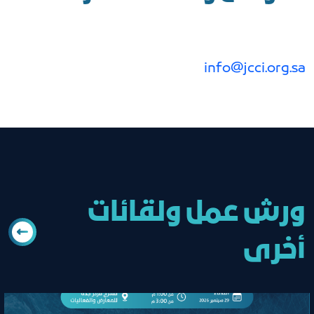
info@jcci.org.sa
ورش عمل ولقائات
أخرى