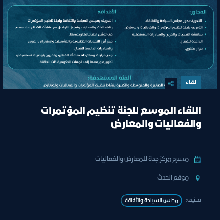
لقاء
اللقاء الموسع للجنة تنظيم المؤتمرات
والفعاليات والمعارض
مسرح مركز جدة للمعارض والفعاليات
ﻣﻮﻗﻊ اﻟﺤﺪث
تصنيف:
ﻣﺠﻠﺲ اﻟﺴﯿﺎﺣﺔ واﻟﺜﻔﺎﻗﺔ