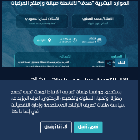
لقاء
لقاء التعريف ببرامج ومبادرات منشآت
وصندوق تنمية الموارد البشرية “هدف"
يستخدم موقعنا ملفات تعريف الارتباط لمنحك تجربة تصفح
لأنشطة صيانة وإصلاح المركبات"
معززة، وتحليل السلوك وتخصيص المحتوى. اعرف المزيد عن
سياسة ملفات تعريف الارتباط المستخدمة وإدارة التفضيلات
في إعداداتها.
افتراضي
ﻣﻮﻗﻊ اﻟﺤﺪث
نعم، أقبل
لا، أنا أرفض
تصنيف:
مركز دعم المنشآت الصغيرة والمتوسطة