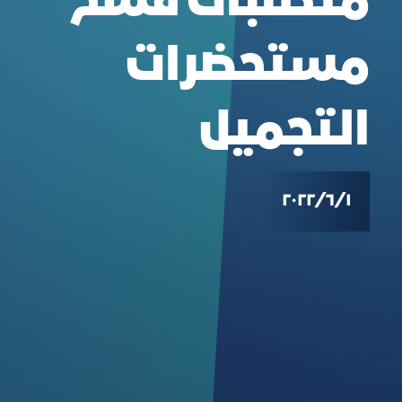
متطلبات فسح
مستحضرات
التجميل
١‏/٦‏/٢٠٢٢