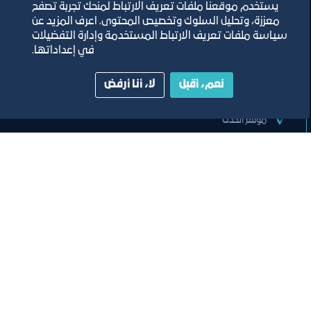
يستخدم موقعنا ملفات تعريف الارتباط لمنحك تجربة تصفح
معززة، وتحليل السلوك وتخصيص المحتوى. اعرف المزيد عن
اللقاء الموسع للجنة تنظيم المؤتمرات
سياسة ملفات تعريف الارتباط المستخدمة وإدارة التفضيلات
والفعاليات والمعارض
في إعداداتها.
نعم، أقبل
لا، أنا أرفض
مسرح مركز جدة للمعارض والفعاليات
ﻣﻮﻗﻊ اﻟﺤﺪث
تصنيف:
ﻣﺠﻠﺲ اﻟﺴﯿﺎﺣﺔ واﻟﺜﻔﺎﻗﺔ