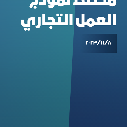
مخطط نموذج
العمل التجاري
٨‏/١١‏/٢٠٢٣