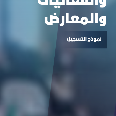
والفعاليات
والمعارض
نموذج التسجيل