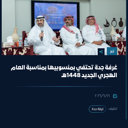
خبر
غرفة جدة تحتفي بمنسوبيها بمناسبة العام
الهجري الجديد 1448هـ
١٦‏/٦‏/٢٠٢٦
تصنيف:
غرفة جدة