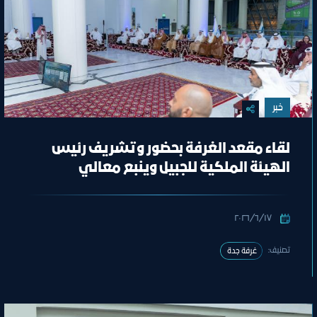
خبر
لقاء مقعد الغرفة بحضور وتشريف رئيس
الهيئة الملكية للجبيل وينبع معالي
المهندس خالد بن محمد السالم
١٧‏/٦‏/٢٠٢٦
تصنيف:
غرفة جدة