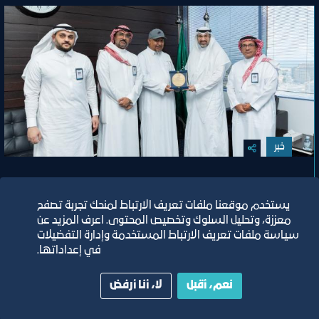
خبر
لفتة وفاء من غرفة جدة بتكريم الأستاذ عبده
حرجه
يستخدم موقعنا ملفات تعريف الارتباط لمنحك تجربة تصفح
معززة، وتحليل السلوك وتخصيص المحتوى. اعرف المزيد عن
سياسة ملفات تعريف الارتباط المستخدمة وإدارة التفضيلات
في إعداداتها.
١٥‏/٦‏/٢٠٢٦
نعم، أقبل
لا، أنا أرفض
تصنيف:
غرفة جدة