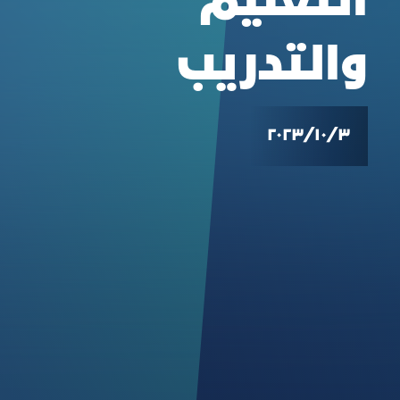
التعليم
والتدريب
٣‏/١٠‏/٢٠٢٣