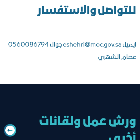
للتواصل والاستفسار
ايميل
eshehri@moc.gov.sa
جوال 0560086794
عصام الشهري
ورش عمل ولقائات
أخرى