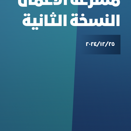
مسرعة الأعمال
النسخة الثانية
٢٥‏/١٢‏/٢٠٢٤