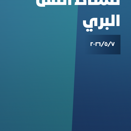
لنشاط النقل
البري
٧‏/٥‏/٢٠٢٦