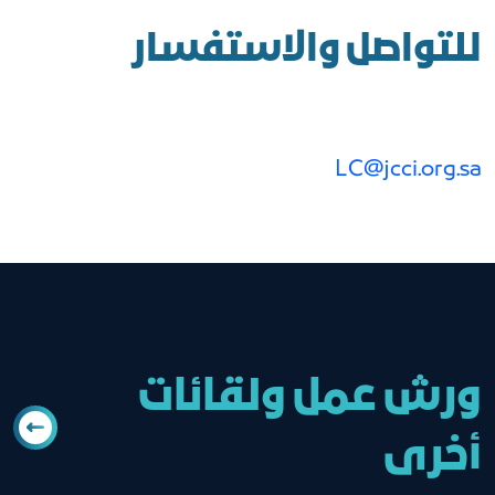
للتواصل والاستفسار
LC@jcci.org.sa
ورش عمل ولقائات
أخرى