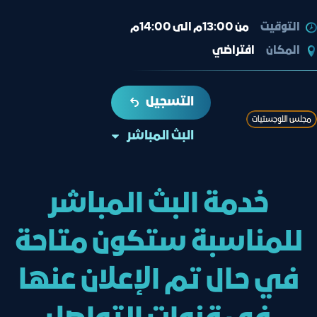
التوقيت
من 13:00م الى 14:00م
المكان
افتراضي
التسجيل
ﻣﺠﻠﺲ اﻟﻠﻮﺟﺴﺘﯿﺎت
البث المباشر
خدمة البث المباشر
للمناسبة ستكون متاحة
في حال تم الإعلان عنها