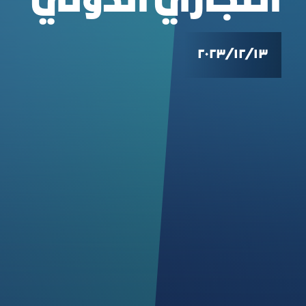
التجاري الدولي
١٣‏/١٢‏/٢٠٢٣