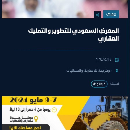
معرض
المعرض السعودي للتطوير والتمليك
العقاري
١٤‏/٥‏/٢٠٢٤
مركز جدة للمعارض والفعاليات
تصنيف:
غرفة جدة