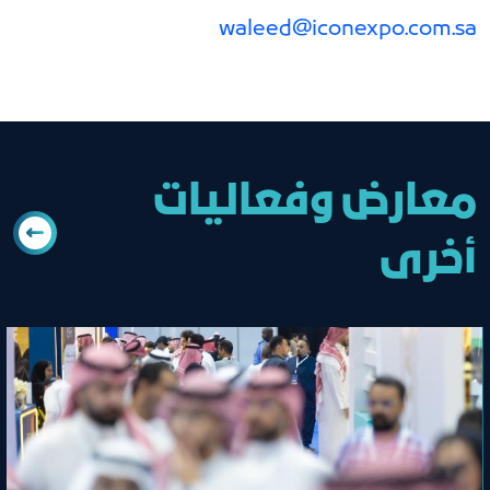
waleed@iconexpo.com.sa
معارض وفعاليات
أخرى