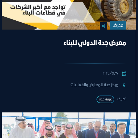
معرض
معرض جدة الدولي للبناء
٧‏/٥‏/٢٠٢٤
مركز جدة للمعارض والفعاليات
تصنيف:
غرفة جدة