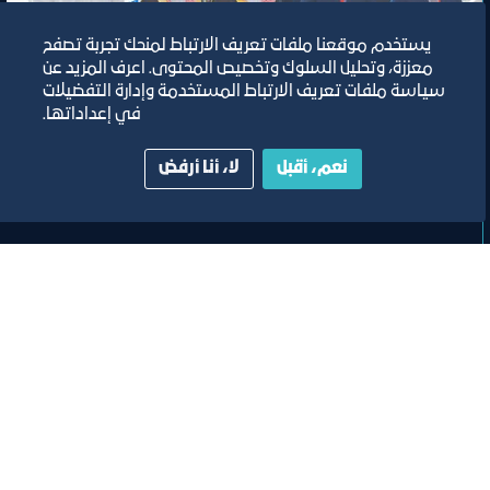
يستخدم موقعنا ملفات تعريف الارتباط لمنحك تجربة تصفح
معززة، وتحليل السلوك وتخصيص المحتوى. اعرف المزيد عن
سياسة ملفات تعريف الارتباط المستخدمة وإدارة التفضيلات
في إعداداتها.
معرض
نعم، أقبل
لا، أنا أرفض
معرض جدة الدولي للبناء
٧‏/٥‏/٢٠٢٤
مركز جدة للمعارض والفعاليات
تصنيف:
غرفة جدة