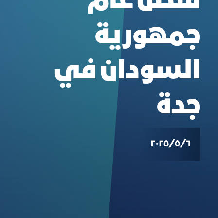
قنصل عام
جمهورية
السودان في
جدة
٦‏/٥‏/٢٠٢٥