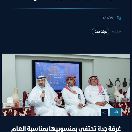
المهندس خالد بن محمد السالم
١٧‏/٦‏/٢٠٢٦
تصنيف:
غرفة جدة
خبر
غرفة جدة تحتفي بمنسوبيها بمناسبة العام