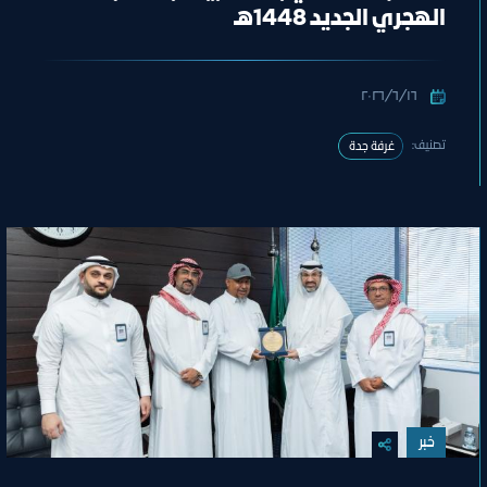
الهجري الجديد 1448هـ
١٦‏/٦‏/٢٠٢٦
تصنيف:
غرفة جدة
خبر