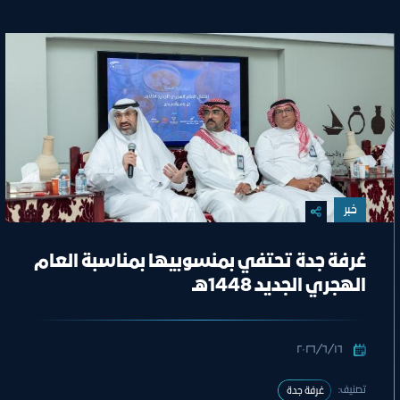
خبر
غرفة جدة تحتفي بمنسوبيها بمناسبة العام
الهجري الجديد 1448هـ
١٦‏/٦‏/٢٠٢٦
تصنيف:
غرفة جدة