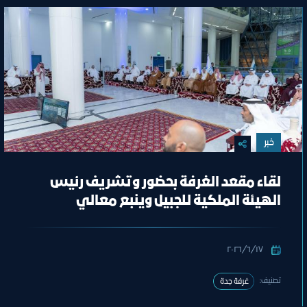
خبر
لقاء مقعد الغرفة بحضور وتشريف رئيس
الهيئة الملكية للجبيل وينبع معالي
المهندس خالد بن محمد السالم
١٧‏/٦‏/٢٠٢٦
تصنيف:
غرفة جدة