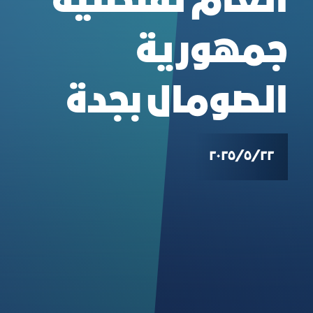
العام لقنصلية
جمهورية
الصومال بجدة
٢٢‏/٥‏/٢٠٢٥