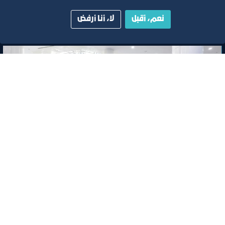
تصنيف:
غرفة جدة
نعم، أقبل
لا، أنا أرفض
خبر
مقعد الغرفة مع رئيس الهيئة العامة للنقل
معالي المهندس فواز بن زنعاف السهلي
٢٣‏/٤‏/٢٠٢٦