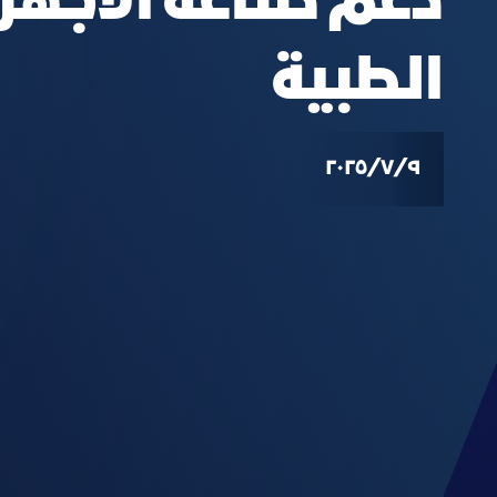
دعم صناعة الأجهز
الطبية
٩‏/٧‏/٢٠٢٥