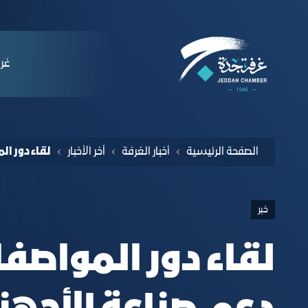
لملاحة
 the Medical Devices and Supplies Industr
التخطي للمحتوى
ﻏﺮﻓ
الصفحة الرئيسية
أخبار الغرفة
آﺧﺮ اﻟﺄﺧﺒﺎر
لقاء دور ال
خبر
لقاء دور المواصف