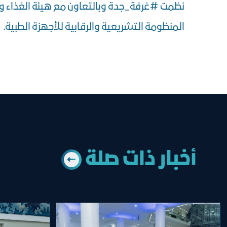
نظمت #غرفة_جدة وبالتعاون مع هيئة الغذاء وا
المنظومة التشريعية والرقابية للأجهزة الطبية.
أخبار ذات ﺻﻠﺔ