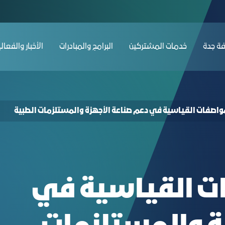
ing on the Role of Standards in Supporting
ﺔ ﺟﺪة
ﺧﺪﻣﺎت المشتركين
البرامج والمبادرات
الأخبار والفعال
مواصفات القياسية في دعم صناعة الأجهزة والمستلزمات الطبية
ات القياسية في