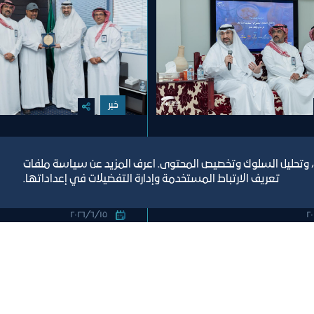
خبر
 تحتفي بمنسوبيها
لفتة وفاء من غرفة جدة
العام الهجري الجديد
الأستاذ عبده حرجه
، وتحليل السلوك وتخصيص المحتوى. اعرف المزيد عن سياسة ملفات
تعريف الارتباط المستخدمة وإدارة التفضيلات في إعداداتها.
١٥‏/٦‏/٢٠٢٦
تصنيف:
جدة
غرفة جدة