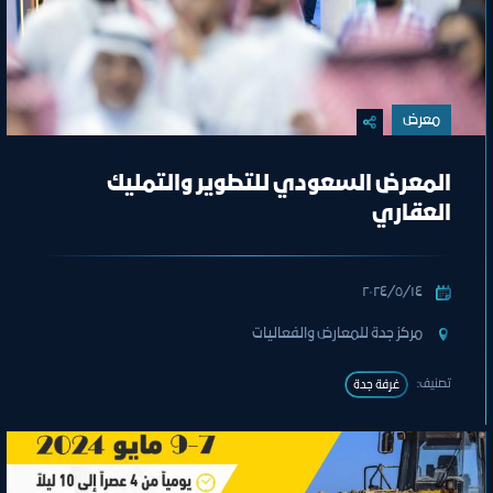
معرض
المعرض السعودي للتطوير والتمليك
العقاري
١٤‏/٥‏/٢٠٢٤
مركز جدة للمعارض والفعاليات
تصنيف:
غرفة جدة