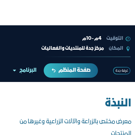
التوقيت
4م -10م
المكان
مركز جدة للمنتديات والفعاليات
صفحة المنظم
البرنامج
غرفة جدة
النبذة
معرض مختص بالزراعة والآلات الزراعية وغيرها من
المنتجات