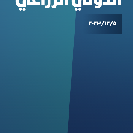
الدولي الزراعي
٥‏/١٢‏/٢٠٢٣