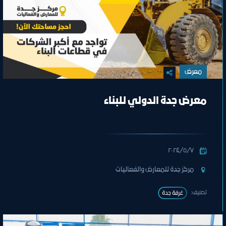
معرض
معرض جدة الدولي للبناء
٧‏/٥‏/٢٠٢٤
مركز جدة للمعارض والفعاليات
تصنيف:
غرفة جدة