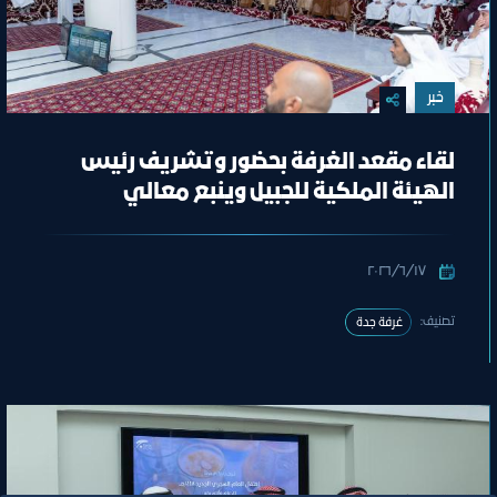
خبر
لقاء مقعد الغرفة بحضور وتشريف رئيس
الهيئة الملكية للجبيل وينبع معالي
المهندس خالد بن محمد السالم
١٧‏/٦‏/٢٠٢٦
تصنيف:
غرفة جدة