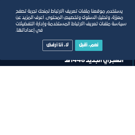
يستخدم موقعنا ملفات تعريف الارتباط لمنحك تجربة تصفح
معززة، وتحليل السلوك وتخصيص المحتوى. اعرف المزيد عن
سياسة ملفات تعريف الارتباط المستخدمة وإدارة التفضيلات
في إعداداتها.
خبر
نعم، أقبل
لا، أنا أرفض
غرفة جدة تحتفي بمنسوبيها بمناسبة العام
الهجري الجديد 1448هـ
١٦‏/٦‏/٢٠٢٦
تصنيف:
غرفة جدة