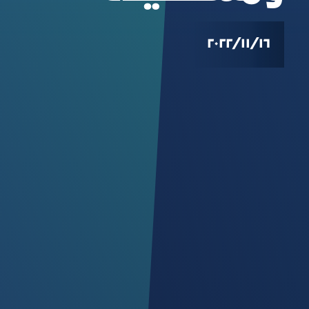
١٦‏/١١‏/٢٠٢٢