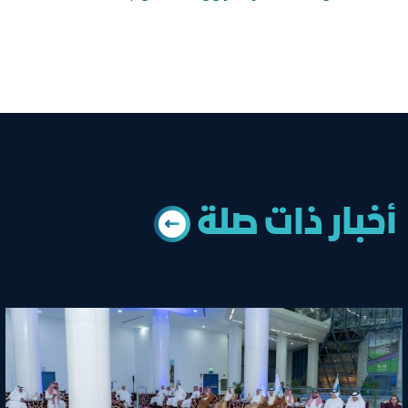
أخبار ذات ﺻﻠﺔ