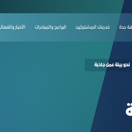
 جدة
ﺔ ﺟﺪة
ﺧﺪﻣﺎت المشتركين
البرامج والمبادرات
الأخبار والفعال
نحو بيئة عمل جاذبة