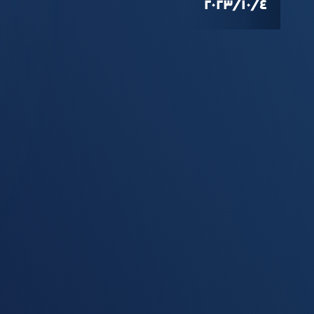
٤‏/١٠‏/٢٠٢٣