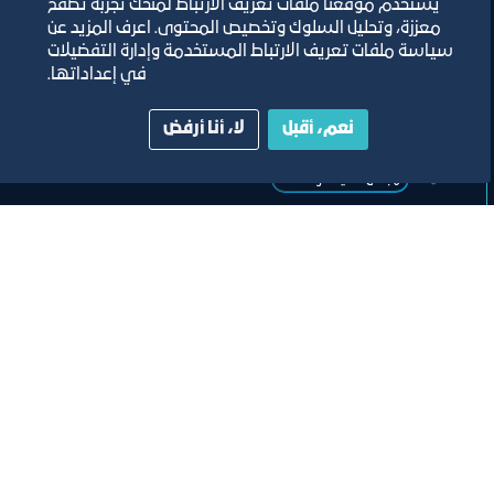
والفعاليات والمعارض
يستخدم موقعنا ملفات تعريف الارتباط لمنحك تجربة تصفح
معززة، وتحليل السلوك وتخصيص المحتوى. اعرف المزيد عن
سياسة ملفات تعريف الارتباط المستخدمة وإدارة التفضيلات
في إعداداتها.
مسرح مركز جدة للمعارض والفعاليات
نعم، أقبل
لا، أنا أرفض
ﻣﻮﻗﻊ اﻟﺤﺪث
تصنيف:
ﻣﺠﻠﺲ اﻟﺴﯿﺎﺣﺔ واﻟﺜﻔﺎﻗﺔ
لقاء