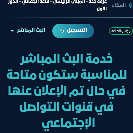
غرفة جدة - المبنى الرئيسي - قاعة الجفالي - الدور
المكان
الاول
التسجيل
البث المباشر
ﻣﺠﻠﺲ اﻟﺼﻨﺎﻋﺔ
خدمة البث المباشر
للمناسبة ستكون متاحة
في حال تم الإعلان عنها
في قنوات التواصل
الإجتماعي