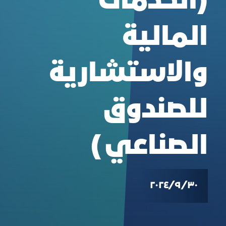
(الخدمات
المالية
والاستشارية
للصندوق
الصناعي )
٣٠‏/٩‏/٢٠٢٤