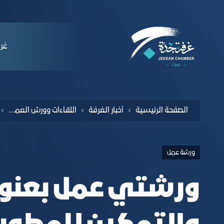
لملاحة
ntroducing Modern Construction Method
التخطي للمحتوى
ﻏﺮﻓ
الصفحة الرئيسية
أخبار الغرفة
اللقاءات وورش العمل والندوات
ورشة عمل
ورشتي عمل بعنوان