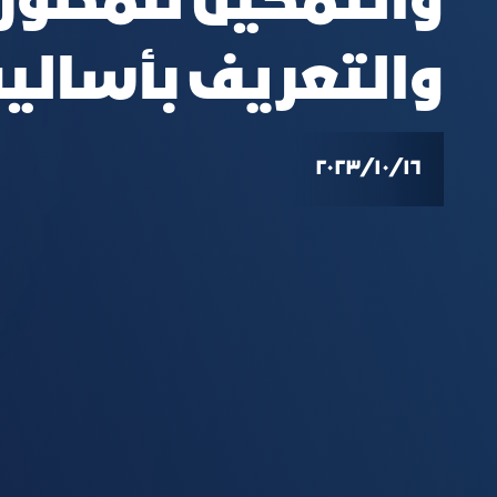
والتمكين للمطوري
والتعريف بأساليب 
١٦‏/١٠‏/٢٠٢٣