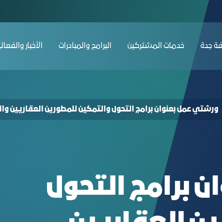
r Real Estate Developers Workshop 2: I
ﺔ ﺟﺪة
ﺧﺪﻣﺎت المشتركين
البرامج والمبادرات
الأخبار والفعال
ورشتي عمل بعنوان برامج التحول والتمكين للمطورين العقاريين والت
 برامج التحول