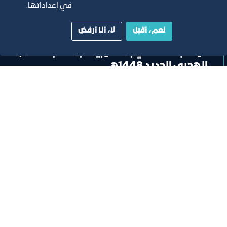
في إعداداتها.
خبر
نعم، أقبل
لا، أنا أرفض
غرفة جدة تحتفي بمنسوبيها بمناسبة العام
الهجري الجديد 1448هـ
١٦‏/٦‏/٢٠٢٦
تصنيف:
غرفة جدة