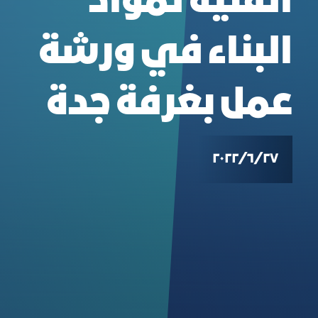
الفنية لمواد
البناء في ورشة
عمل بغرفة جدة
٢٧‏/٦‏/٢٠٢٢