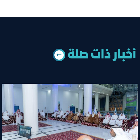
أخبار ذات ﺻﻠﺔ