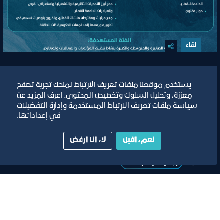
لقاء
اللقاء الموسع للجنة تنظيم المؤتمرات
يستخدم موقعنا ملفات تعريف الارتباط لمنحك تجربة تصفح
والفعاليات والمعارض
معززة، وتحليل السلوك وتخصيص المحتوى. اعرف المزيد عن
سياسة ملفات تعريف الارتباط المستخدمة وإدارة التفضيلات
في إعداداتها.
مسرح مركز جدة للمعارض والفعاليات
نعم، أقبل
لا، أنا أرفض
ﻣﻮﻗﻊ اﻟﺤﺪث
تصنيف:
ﻣﺠﻠﺲ اﻟﺴﯿﺎﺣﺔ واﻟﺜﻔﺎﻗﺔ