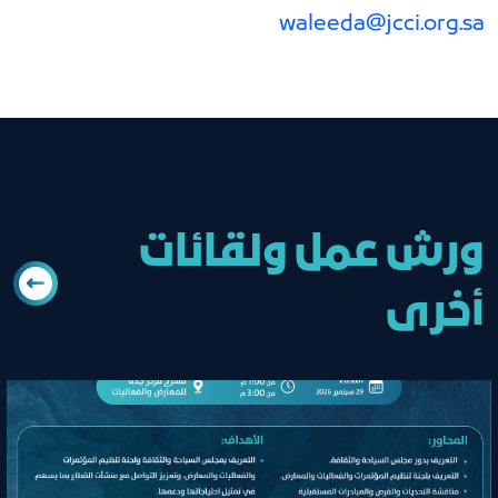
waleeda@jcci.org.sa
ورش عمل ولقائات
أخرى