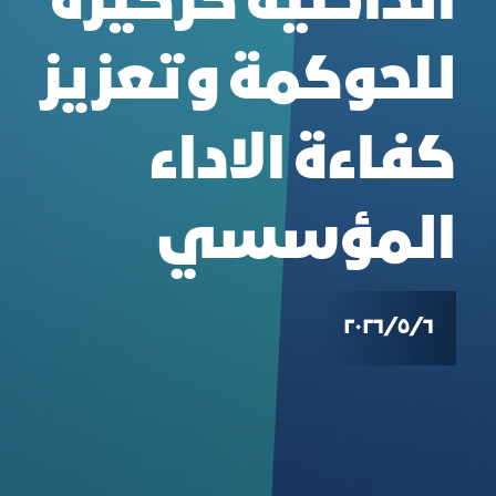
الداخلية كركيزة
للحوكمة وتعزيز
كفاءة الاداء
المؤسسي
٦‏/٥‏/٢٠٢٦